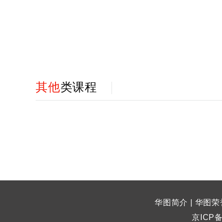
其他
类课程
华图简介
|
华图荣
京ICP备