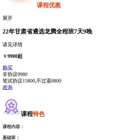
课程优惠
展开
22年甘肃省遴选龙腾全程班
7天9晚
请见详情
￥
9980起
购买
非协议
9980
笔试协议
15800
,不过退
8800
咨询
课程
特色
课程内容：
基础班：