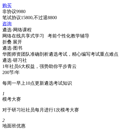
购买
非协议
9980
笔试协议
15800
,不过退
8800
咨询
遴选·
网络课程
网络在线共享式学习 考前个性化教学辅导
折叠
展开
遴选·
图书
华图师资团队准确剖析遴选考试，精心编写考试重点难点
遴选·
研习社
1年社员6大权益，强势助你平步青云
200节/年
每周一早上10点更新遴选考试知识
1
模考大赛
对于研习社社员每月进行1次模考大赛
2
地面班优惠