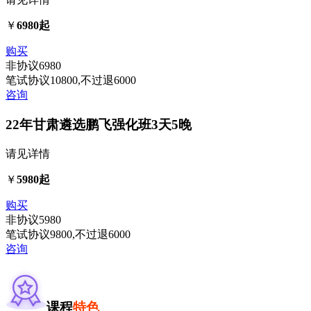
￥
6980起
购买
非协议
6980
笔试协议
10800
,不过退
6000
咨询
22年甘肃遴选鹏飞强化班
3天5晚
请见详情
￥
5980起
购买
非协议
5980
笔试协议
9800
,不过退
6000
咨询
课程
特色