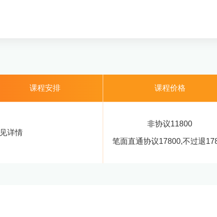
课程安排
课程价格
非协议
11800
见详情
笔面直通协议
17800
,不过退
17