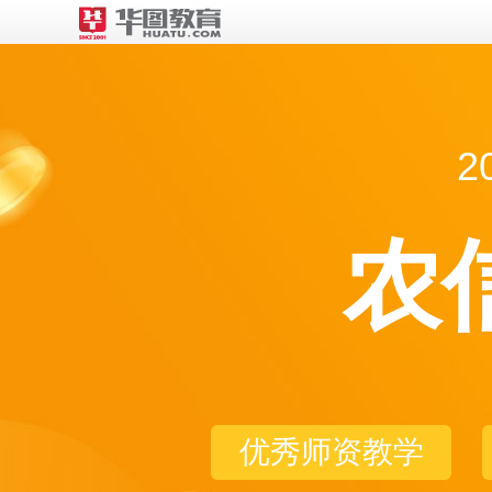
2
农
优秀师资教学