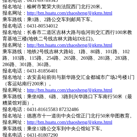
报名电话：0431-89789345
报名地址：榆树市繁荣大街法院西门北行20米。
报名网址：
http://bm.huatu.com/zhaosheng/jl/gkms.html
乘车路线：乘1路、2路公交车到邮局下车。
报名电话：0431-80534012
报名地址：长春市二道区吉林大路与临河街交汇西行100米教
育基地三楼(地铁二号线吉林大路站D出口)。
报名网址：
http://bm.huatu.com/zhaosheng/jl/gkms.html
乘车路线：地铁2号线吉林大路站、1路、80路、101路、102
路、103路、115路、254路、265路、269路、281路、283路、
286路、301路、361路。
报名电话：0431-81856401
报名地址：农安县站前街与新华路交汇金都城市广场2号楼1门
（客运站南行200米）。
报名网址：
http://bm.huatu.com/zhaosheng/jl/gkms.html
乘车路线：乘坐8路、6路、3路到兴华路口下车南行50米（最
糟菜馆对面）。
报名电话：0431-81615583 87232486
报名地址：德惠市十一道街中央公馆正门北行50米华图教育。
报名网址：
http://bm.huatu.com/zhaosheng/jl/gkms.html
乘车路线：乘坐13路公交车到中央公馆站下车。
报名电话：0431-81807290