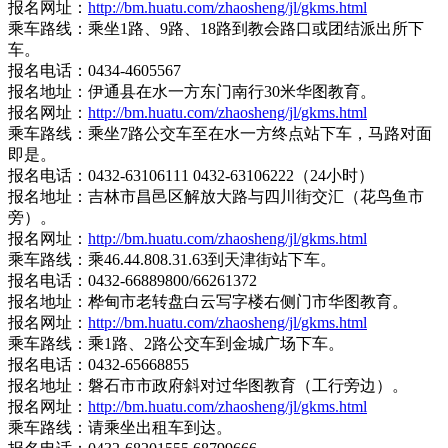
报名网址：
http://bm.huatu.com/zhaosheng/jl/gkms.html
乘车路线：乘坐1路、9路、18路到教会路口或团结派出所下
车。
报名电话：0434-4605567
报名地址：伊通县在水一方东门南行30米华图教育。
报名网址：
http://bm.huatu.com/zhaosheng/jl/gkms.html
乘车路线：乘坐7路公交车至在水一方终点站下车，马路对面
即是。
报名电话：0432-63106111 0432-63106222（24小时）
报名地址：吉林市昌邑区解放大路与四川街交汇（花鸟鱼市
旁）。
报名网址：
http://bm.huatu.com/zhaosheng/jl/gkms.html
乘车路线：乘46.44.808.31.63到天津街站下车。
报名电话：0432-66889800/66261372
报名地址：桦甸市老转盘白云写字楼右侧门市华图教育。
报名网址：
http://bm.huatu.com/zhaosheng/jl/gkms.html
乘车路线：乘1路、2路公交车到金城广场下车。
报名电话：0432-65668855
报名地址：磐石市市政府斜对过华图教育（工行旁边）。
报名网址：
http://bm.huatu.com/zhaosheng/jl/gkms.html
乘车路线：请乘坐出租车到达。