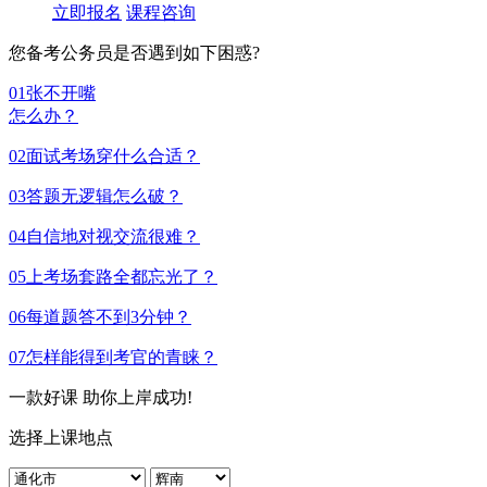
立即报名
课程咨询
您备考公务员是否遇到如下困惑?
01
张不开嘴
怎么办？
02
面试考场穿什么合适？
03
答题无逻辑怎么破？
04
自信地对视交流很难？
05
上考场套路全都忘光了？
06
每道题答不到3分钟？
07
怎样能得到考官的青睐？
一款好课 助你上岸成功!
选择上课地点