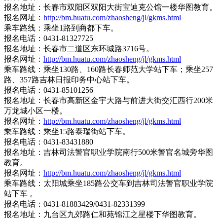
报名地址：长春市双阳区双阳大街宝迪克公馆一楼华图教育。
报名网址：
http://bm.huatu.com/zhaosheng/jl/gkms.html
乘车路线：乘坐1路到商都下车。
报名电话：0431-81327725
报名地址：长春市二道区东环城路3716号。
报名网址：
http://bm.huatu.com/zhaosheng/jl/gkms.html
乘车路线：乘坐130路、160路长春师范大学站下车；乘坐257
路、357路吉林日报印务中心站下车。
报名电话：0431-85101256
报名地址：长春市高新区金宇大路与前进大街交汇西行200米
万龙城小区一楼。
报名网址：
http://bm.huatu.com/zhaosheng/jl/gkms.html
乘车路线：乘坐15路泰瑞街站下车。
报名电话：0431-83431880
报名地址：吉林司法警官职业学院南行500米警官名城旁华图
教育。
报名网址：
http://bm.huatu.com/zhaosheng/jl/gkms.html
乘车路线：太阳城乘坐185路公交车到吉林司法警官职业学院
站下车 。
报名电话：0431-81883429/0431-82331399
报名地址：九台区九郊路仁和苑锦江之星楼下华图教育。