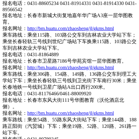
报名电话：0431-88605234 0431-81914331 0431-81914330 0431-
89566542
报名地址：长春市新城大街复地嘉年华广场A3座一层华图教
育。
报名网址：
http://bm.huatu.com/zhaosheng/jl/gkms.html
乘车路线：乘坐115路、103路公交车到吉林农业大学站下车；
乘坐长春轻轨三号线到世纪广场站下车换乘115路、103路公交
车到吉林农业大学站下车。
报名电话：0431-81864889
报名地址：长春市卫星路7186号华苑宾馆一层华图教育。
报名网址：
http://bm.huatu.com/zhaosheng/jl/gkms.html
乘车路线：乘坐306路、154路、149路、136路公交车到理工大
学站下车；乘坐长春轻轨三号线到卫光街下车南行30米；乘坐
长春地铁一号线到卫星广场站A出口西行200米。
报名电话：0431-81176466/0461-88009920
报名地址：长春市东风大街111号华图教育（沃伦酒店北
侧）。
报名网址：
http://bm.huatu.com/zhaosheng/jl/gkms.html
乘车路线：乘坐54路、55路东风大街站下车；乘坐144路、188
路正阳街（汽贸城）下车；乘坐19路、52路、120路、261路一
站下车。