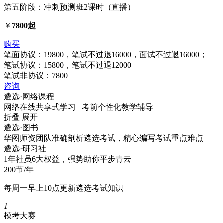
第五阶段：冲刺预测班2课时（直播）
￥
7800起
购买
笔面协议：19800，笔试不过退16000，面试不过退16000；
笔试协议：15800，笔试不过退12000
笔试非协议：7800
咨询
遴选·
网络课程
网络在线共享式学习 考前个性化教学辅导
折叠
展开
遴选·
图书
华图师资团队准确剖析遴选考试，精心编写考试重点难点
遴选·
研习社
1年社员6大权益，强势助你平步青云
200节/年
每周一早上10点更新遴选考试知识
1
模考大赛