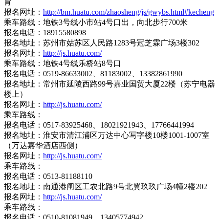
育
报名网址：
http://bm.huatu.com/zhaosheng/js/gwybs.html#kecheng
乘车路线：地铁3号线小市站4号口出，向北步行700米
报名电话：18915580898
报名地址：苏州市姑苏区人民路1283号冠芝霖广场3楼302
报名网址：
http://js.huatu.com/
乘车路线：地铁4号线乐桥站8号口
报名电话：0519-86633002、81183002、13382861990
报名地址：常州市延陵西路99号嘉业国贸大厦22楼（苏宁电器
楼上）
报名网址：
http://js.huatu.com/
乘车路线：
报名电话：0517-83925468、18021921943、17766441994
报名地址：淮安市清江浦区万达中心写字楼10楼1001-1007室
（万达嘉华酒店西侧）
报名网址：
http://js.huatu.com/
乘车路线：
报名电话：0513-81188110
报名地址：南通港闸区工农北路9号北翼玖玖广场4幢2楼202
报名网址：
http://js.huatu.com/
乘车路线：
报名电话：0510-81081949、13405774942