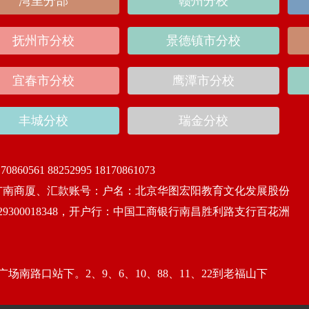
湾里分部
赣州分校
抚州市分校
景德镇市分校
宜春市分校
鹰潭市分校
丰城分校
瑞金分校
170860561 88252995 18170861073
广南商厦、汇款账号：户名：北京华图宏阳教育文化发展股份
29300018348，开户行：中国工商银行南昌胜利路支行百花洲
5到广场南路口站下。2、9、6、10、88、11、22到老福山下