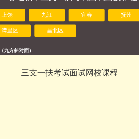
上饶
九江
宜春
抚州
湾里区
昌北区
（九方斜对面）
三支一扶考试面试网校课程