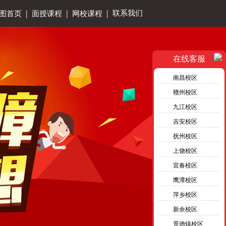
|
|
|
联系我们
图首页
面授课程
网校课程
在线客服
南昌校区
赣州校区
九江校区
吉安校区
抚州校区
上饶校区
宜春校区
鹰潭校区
萍乡校区
新余校区
景德镇校区