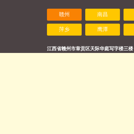
赣州
南昌
萍乡
鹰潭
江西省赣州市章贡区天际华庭写字楼三楼