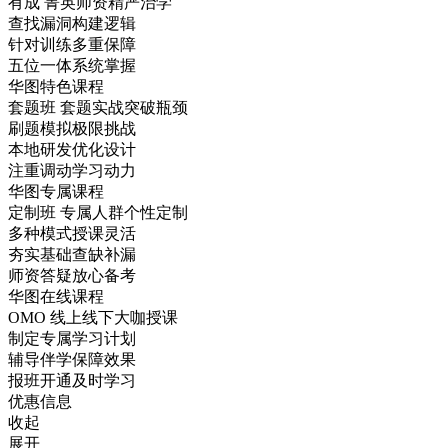
有成
菁英师资精严治学
查找漏洞构建逻辑
针对训练多重保障
五位一体系统掌握
华图特色课程
套题班
套题实战突破瓶颈
刷题模拟极限挑战
本地研发优化设计
注重调动学习动力
华图专属课程
定制班
专属人群个性定制
多种模式授课灵活
夯实基础查缺补漏
师资答疑放心备考
华图在线课程
OMO
线上线下大咖授课
制定专属学习计划
辅导伴学保障效果
报班开通及时学习
优惠信息
收起
展开