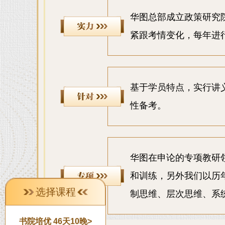
华图总部成立政策研究院
紧跟考情变化，每年进
基于学员特点，实行讲
性备考。
华图在申论的专项教研
和训练，另外我们以历
选择课程
制思维、层次思维、系
书院培优 46天10晚>