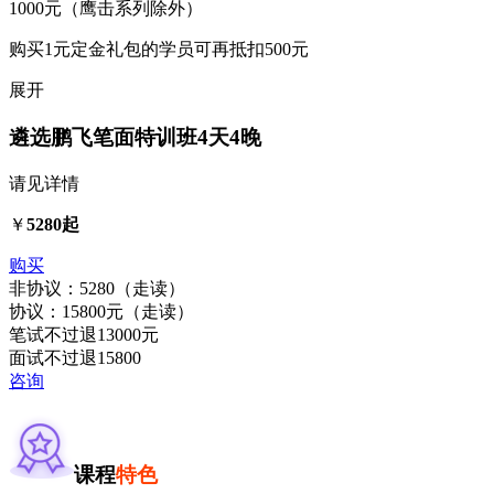
1000元（鹰击系列除外）
购买1元定金礼包的学员可再抵扣500元
展开
遴选鹏飞笔面特训班
4天4晚
请见详情
￥
5280起
购买
非协议：5280（走读）
协议：15800元（走读）
笔试不过退13000元
面试不过退15800
咨询
课程
特色