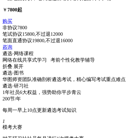
￥
7800起
购买
非协议
7800
笔试协议
15800
,不过退
12000
笔面直通协议
19800
,不过退
16000
咨询
遴选·
网络课程
网络在线共享式学习 考前个性化教学辅导
折叠
展开
遴选·
图书
华图师资团队准确剖析遴选考试，精心编写考试重点难点
遴选·
研习社
1年社员6大权益，强势助你平步青云
200节/年
每周一早上10点更新遴选考试知识
1
模考大赛