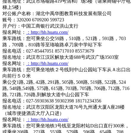
报名地址：武汉市珞喻路419号清和广场5楼（请乘商铺中厅电
梯上5楼）
对公账户名称：湖北中禹华图教育科技发展有限公司
账号：320200 6709200 599723
开户行：中国工商银行武汉洪山支行
报名网址：
：http://hb.huatu.com/
乘车路线：您可乘坐公交59路，510路，521路，591路，703
路，709路，810路等至珞喻路卓刀泉中学站下车
报名电话：027-85447051 85717010 85573679
报名地址：武汉市江汉区解放大道688号武汉广场3503室
报名网址：
：http://hb.huatu.com/
乘车路线：您可乘坐地铁２号线到中山公园站下车从Ａ出口出
向前行５０米
乘公交1路, 2路, 42路, 291路, 505路, 508路, 519路, 522路, 524
路, 548路,549路, 575路, 615路, 703路, 705路, 706路, 712路, 716
路, 721路, 726路,到解放大道中山公园下车
报名电话：027-59303638 59302398 18171234356
报名地址：武汉市汉阳区龙阳大道76号九州通大厦A座28楼
（城市便捷酒店大厅入口进）
报名网址：
：http://hb.huatu.com/
乘车路线：您可乘坐地铁3号线至龙阳村站D出口直行300米，
或乘坐208路、271路、553路、579路、596路、654路、708