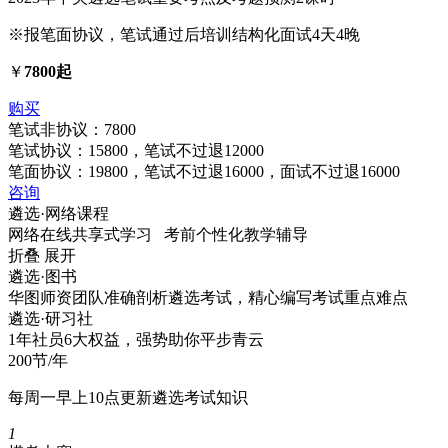
※报笔面协议，笔试通过后培训结构化面试4天4晚
￥
7800起
购买
笔试非协议：7800
笔试协议：15800，笔试不过退12000
笔面协议：19800，笔试不过退16000，面试不过退16000
咨询
遴选·
网络课程
网络在线共享式学习 考前个性化教学辅导
折叠
展开
遴选·
图书
华图师资团队准确剖析遴选考试，精心编写考试重点难点
遴选·
研习社
1年社员6大权益，强势助你平步青云
200节/年
每周一早上10点更新遴选考试知识
1