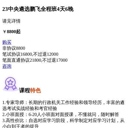
23中央遴选鹏飞全程班
4天6晚
请见详情
￥
8800起
购买
非协议
8800
笔试协议
16800
,不过退
12000
笔面直通协议
21800
,不过退
17000
咨询
课程
特色
1.专家导师：长期的行政机关工作经验和领导经历，丰富的遴
选考试实战经验和考官经验
2.小班面授：6-20人小班面对面授课，不懂就问，随时解答
3.高性价比：自选对应学习阶段，科学制定对应学习计划，从
小白到王者的提升