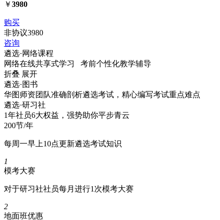
￥
3980
购买
非协议
3980
咨询
遴选·
网络课程
网络在线共享式学习 考前个性化教学辅导
折叠
展开
遴选·
图书
华图师资团队准确剖析遴选考试，精心编写考试重点难点
遴选·
研习社
1年社员6大权益，强势助你平步青云
200节/年
每周一早上10点更新遴选考试知识
1
模考大赛
对于研习社社员每月进行1次模考大赛
2
地面班优惠