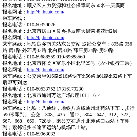
报名地址：顺义区人力资源和社会保障局东50米一层底商
报名网址：
http://bj.huatu.com/
乘车路线：
报名电话：010-60359026
报名地址：北京市房山区良乡拱辰南大街荣鹏花园2层
报名网址：
http://bj.huatu.com/
乘车路线：地铁良乡南关站东公交站 途经公交车：895路 956
路 房1路 外环房33路 北白房33路 薛庄房34路 房50路
报名电话：010-69688559,010-69688560
报名地址：北京市怀柔区富乐小区北里25号（农业银行三层）
报名网址：
http://bj.huatu.com/
乘车路线：公交乘坐916路;916路快车;h56路;h61路;h62路下车
后即可到达
报名电话：010-60533752,17316179230
报名地址：北京市通州万达广场D座1611-1614
报名网址：
http://bj.huatu.com/
乘车路线：地铁：八通线，地铁八通线通州北苑站下车，步行
590米即到。 公交：808、435、通12、804、647、312、322、
667、668、669、728等，乘公交在通州北苑路口西站下车即
到；紧邻通州长途客运站与机场巴士站。
报名电话：010-69963033