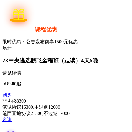
课程优惠
限时优惠：公告发布前享1500元优惠
展开
23中央遴选鹏飞全程班（走读）
4天6晚
请见详情
￥
8300起
购买
非协议
8300
笔试协议
16300
,不过退
12000
笔面直通协议
21300
,不过退
17000
咨询