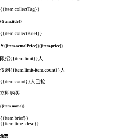
{{item.collectTag}}
{{item.title}}
{{item.collectBrief}}
￥
{{item.actualPrice}}
{{item.price}}
限招{{item.limit}}人
仅剩{{item.limit-item.count}}人
{{item.count}}人已抢
立即购买
{{item.name}}
{{item.brief}}
{{item.time_desc}}
免费