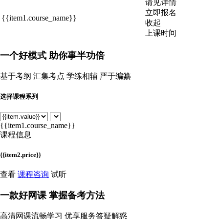
请见详情
立即报名
{{item1.course_name}}
收起
上课时间
一个
好模式
助你事半功倍
基于考纲 汇集考点 学练相辅 严于编纂
选择课程系列
{{item1.course_name}}
课程信息
{{item2.price}}
查看
课程咨询
试听
一款
好网课
掌握备考方法
高清网课流畅学习 优享服务答疑解惑