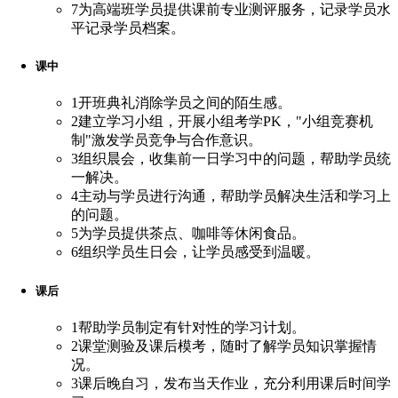
7
为高端班学员提供课前专业测评服务，记录学员水
平记录学员档案。
课中
1
开班典礼消除学员之间的陌生感。
2
建立学习小组，开展小组考学PK，"小组竞赛机
制"激发学员竞争与合作意识。
3
组织晨会，收集前一日学习中的问题，帮助学员统
一解决。
4
主动与学员进行沟通，帮助学员解决生活和学习上
的问题。
5
为学员提供茶点、咖啡等休闲食品。
6
组织学员生日会，让学员感受到温暖。
课后
1
帮助学员制定有针对性的学习计划。
2
课堂测验及课后模考，随时了解学员知识掌握情
况。
3
课后晚自习，发布当天作业，充分利用课后时间学