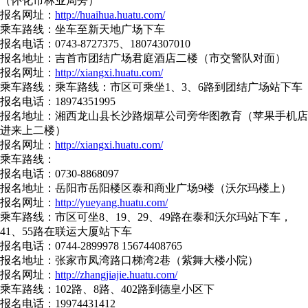
（怀化市林业局旁）
报名网址：
http://huaihua.huatu.com/
乘车路线：坐车至新天地广场下车
报名电话：0743-8727375、18074307010
报名地址：吉首市团结广场君庭酒店二楼（市交警队对面）
报名网址：
http://xiangxi.huatu.com/
乘车路线：乘车路线：市区可乘坐1、3、6路到团结广场站下车
报名电话：18974351995
报名地址：湘西龙山县长沙路烟草公司旁华图教育（苹果手机店
进来上二楼）
报名网址：
http://xiangxi.huatu.com/
乘车路线：
报名电话：0730-8868097
报名地址：岳阳市岳阳楼区泰和商业广场9楼（沃尔玛楼上）
报名网址：
http://yueyang.huatu.com/
乘车路线：市区可坐8、19、29、49路在泰和沃尔玛站下车，
41、55路在联运大厦站下车
报名电话：0744-2899978 15674408765
报名地址：张家市凤湾路口梯湾2巷（紫舞大楼小院）
报名网址：
http://zhangjiajie.huatu.com/
乘车路线：102路、8路、402路到德皇小区下
报名电话：19974431412