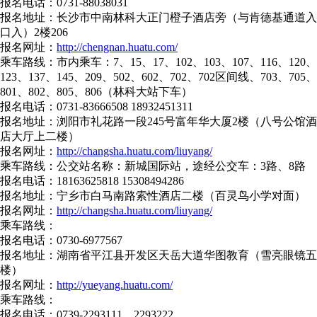
报名电话：0731-88038031
报名地址：长沙市中南林科大正门橙子酒店旁（与肯德基通道入
口入）2楼206
报名网址：
http://chengnan.huatu.com/
乘车路线：市内乘车：7、15、17、102、103、107、116、120、
123、137、145、209、502、602、702、702区间线、703、705、
801、802、805、806（林科大站下车）
报名电话：0731-83666508 18932451311
报名地址：浏阳市礼花路一段245号富年华大厦2楼（八号公馆酒
店大厅上二楼）
报名网址：
http://changsha.huatu.com/liuyang/
乘车路线：公交站名称：新城国际站，途经公交车：3路、8路
报名电话：18163625818 15308494286
报名地址：宁乡市白马南路索性酒店二楼（百灵鸟小学对面）
报名网址：
http://changsha.huatu.com/liuyang/
乘车路线：
报名电话：0730-6977567
报名地址：湖南省平江县开发区天岳大道华图教育（雪亮眼镜五
楼）
报名网址：
http://yueyang.huatu.com/
乘车路线：
报名电话：0739-2293111、2293222