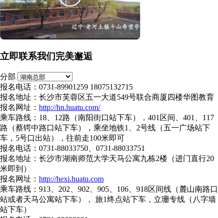
立即联系我们完美邂逅
分部
报名电话：0731-89901259 18075132715
报名地址：长沙市芙蓉区五一大道549号联合商厦四楼华图教育
报名网址：
http://hn.huatu.com/
乘车路线：18、12路（南阳街口站下车），401区间、401、117
路（蔡锷中路口站下车），乘坐地铁1、2号线（五一广场站下
车，5号口出站），往前走100米即可
报名电话：0731-88033750、0731-88033751
报名地址：长沙市湖南师范大学天马公寓九栋2楼（进门直行20
米即到）
报名网址：
http://hexi.huatu.com
乘车路线：913、202、902、905、106、918区间线（麓山南路口
站或者天马公寓站下车）， 旅1终点站下车，立珊专线（八字墙
站下车）