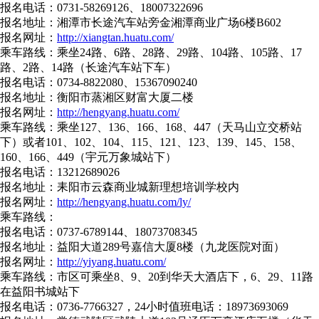
报名电话：0731-58269126、18007322696
报名地址：湘潭市长途汽车站旁金湘潭商业广场6楼B602
报名网址：
http://xiangtan.huatu.com/
乘车路线：乘坐24路、6路、28路、29路、104路、105路、17
路、2路、14路（长途汽车站下车）
报名电话：0734-8822080、15367090240
报名地址：衡阳市蒸湘区财富大厦二楼
报名网址：
http://hengyang.huatu.com/
乘车路线：乘坐127、136、166、168、447（天马山立交桥站
下）或者101、102、104、115、121、123、139、145、158、
160、166、449（宇元万象城站下）
报名电话：13212689026
报名地址：耒阳市云森商业城新理想培训学校内
报名网址：
http://hengyang.huatu.com/ly/
乘车路线：
报名电话：0737-6789144、18073708345
报名地址：益阳大道289号嘉信大厦8楼（九龙医院对面）
报名网址：
http://yiyang.huatu.com/
乘车路线：市区可乘坐8、9、20到华天大酒店下，6、29、11路
在益阳书城站下
报名电话：0736-7766327，24小时值班电话：18973693069