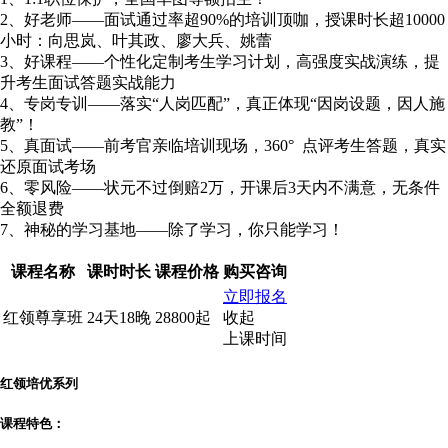
2、好老师——面试通过率超90%的培训顶咖，授课时长超10000
小时：向思岚、叶其政、廖大兵、姚蕾
3、好课程——个性化定制考生学习计划，高强度实战演练，提
升考生面试答题实战能力
4、专岗专训——落实“人岗匹配”，真正体现“因岗设题，因人施
教”！
5、真面试——前考官亲临培训现场，360° 点评考生答题，真实
还原面试考场
6、零风险——状元不过倒赔2万，开课后3天内不满意，无条件
全额退费
7、神秘的学习基地——除了学习，你只能学习！
课程名称
课时时长
课程价格
购买咨询
立即报名
红领尊享班
24天18晚
28800起
收起
上课时间
红领培优系列
课程特色：