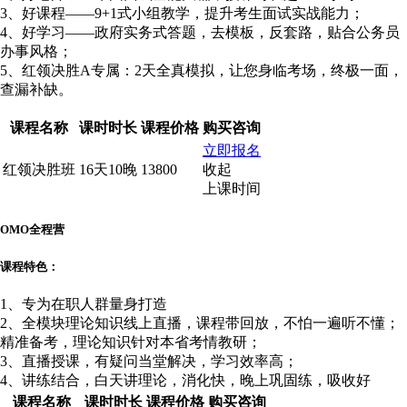
3、好课程——9+1式小组教学，提升考生面试实战能力；
4、好学习——政府实务式答题，去模板，反套路，贴合公务员
办事风格；
5、红领决胜A专属：2天全真模拟，让您身临考场，终极一面，
查漏补缺。
课程名称
课时时长
课程价格
购买咨询
立即报名
红领决胜班
16天10晚
13800
收起
上课时间
OMO全程营
课程特色：
1、专为在职人群量身打造
2、全模块理论知识线上直播，课程带回放，不怕一遍听不懂；
精准备考，理论知识针对本省考情教研；
3、直播授课，有疑问当堂解决，学习效率高；
4、讲练结合，白天讲理论，消化快，晚上巩固练，吸收好
课程名称
课时时长
课程价格
购买咨询