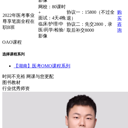
影像
网校：80课时
协议一：15800（不过全
购
+
2022年医考事业
面试：4天4晚
退）
买
尊享笔面全程在
临床/护理/中
协议二：先交2800，录
咨
职B班
医/药学/检验/
取后补交8000
询
影像
OAO课程
选择课程系列
【湖南】医考OMO课程系列
时间不充裕 网课与您更配
图书教材
行业优秀师资