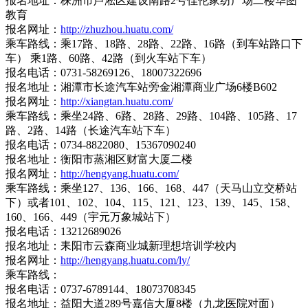
报名地址：株洲市芦淞区建设南路2号佳伦家纺广场二楼华图
教育
报名网址：
http://zhuzhou.huatu.com/
乘车路线：乘17路、18路、28路、22路、16路（到车站路口下
车） 乘1路、60路、42路（到火车站下车）
报名电话：0731-58269126、18007322696
报名地址：湘潭市长途汽车站旁金湘潭商业广场6楼B602
报名网址：
http://xiangtan.huatu.com/
乘车路线：乘坐24路、6路、28路、29路、104路、105路、17
路、2路、14路（长途汽车站下车）
报名电话：0734-8822080、15367090240
报名地址：衡阳市蒸湘区财富大厦二楼
报名网址：
http://hengyang.huatu.com/
乘车路线：乘坐127、136、166、168、447（天马山立交桥站
下）或者101、102、104、115、121、123、139、145、158、
160、166、449（宇元万象城站下）
报名电话：13212689026
报名地址：耒阳市云森商业城新理想培训学校内
报名网址：
http://hengyang.huatu.com/ly/
乘车路线：
报名电话：0737-6789144、18073708345
报名地址：益阳大道289号嘉信大厦8楼（九龙医院对面）