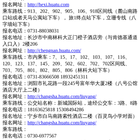
报名网址：
http://hexi.huatu.com
乘车路线：913、202、902、905、106、918区间线（麓山南路
口站或者天马公寓站下车）， 旅1终点站下车，立珊专线（八
字墙站下车）
报名电话：0731-88038031
报名地址：长沙市中南林科大正门橙子酒店旁（与肯德基通道
入口入）2楼206
报名网址：
http://chengnan.huatu.com/
乘车路线：市内乘车：7、15、17、102、103、107、116、
120、123、137、145、209、502、602、702、702区间线、
703、705、801、802、805、806（林科大站下车）
报名电话：0731-83666508 18932451311
报名地址：浏阳市礼花路一段245号富年华大厦2楼（八号公馆
酒店大厅上二楼）
报名网址：
http://changsha.huatu.com/liuyang/
乘车路线：公交站名称：新城国际站，途经公交车：3路、8路
报名电话：18163625818 15308494286
报名地址：宁乡市白马南路索性酒店二楼（百灵鸟小学对面）
报名网址：
http://changsha.huatu.com/liuyang/
乘车路线：
报名电话：0730-6977567