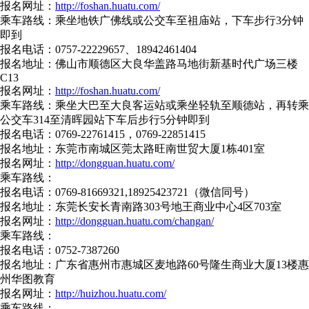
报名网址：
http://foshan.huatu.com/
乘车路线：乘坐地铁广佛线或公交车至祖庙站，下车步行3分钟
即到
报名电话：0757-22229657、18942461404
报名地址：佛山市顺德区大良华盖路马地街新基时代广场三楼
C13
报名网址：
http://foshan.huatu.com/
乘车路线：乘坐大巴至大良客运站或乘坐轻轨至顺德站，再转乘
公交车314至清晖园站下车后步行5分钟即到
报名电话：0769-22761415，0769-22851415
报名地址：东莞市南城区莞太路旺南世贸大厦1栋401室
报名网址：
http://dongguan.huatu.com/
乘车路线：
报名电话：0769-81669321,18925423721（微信同号）
报名地址：东莞长安长青南路303号地王商业中心4区703室
报名网址：
http://dongguan.huatu.com/changan/
乘车路线：
报名电话：0752-7387260
报名地址：广东省惠州市惠城区麦地路60号隆生商业大厦13楼惠
州华图教育
报名网址：
http://huizhou.huatu.com/
乘车路线：