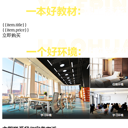
{{item.title}}
{{item.price}}
立即购买