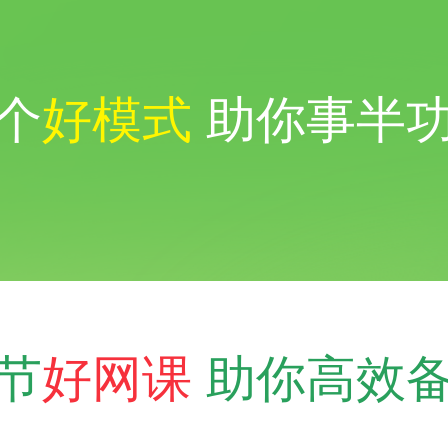
个
好模式
助你事半
节
好网课
助你高效