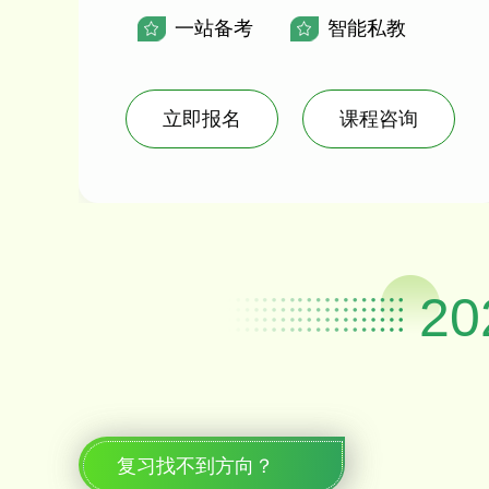
一站备考
智能私教
立即报名
课程咨询
2
复习找不到方向？