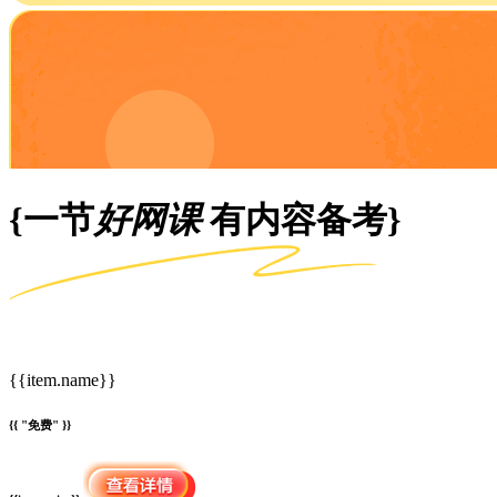
{一节
好网课
有内容备考}
{{item.name}}
{{ "免费" }}