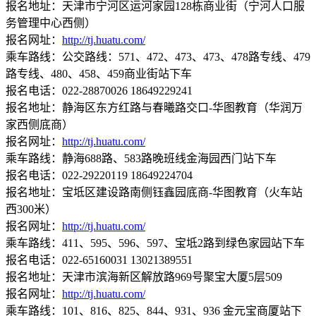
报名地址：天津市宁河区运河家园128栋商业街（宁河人口服
务管理中心西侧）
报名网址：
http://tj.huatu.com/
乘车路线：公交路线：571、472、473、473、478路专线、479
路专线、480、458、459商业街站下车
报名电话：022-28870026 18649229241
报名地址：静海区东方红路与春曦路交口-华图教育（华润万
家西侧底商）
报名网址：
http://tj.huatu.com/
乘车路线：静海688路、583路晚班线金海园西门站下车
报名电话：022-29220119 18649224704
报名地址：宝坻区建设路南侧钰鑫园底商-华图教育（火车站
西300米）
报名网址：
http://tj.huatu.com/
乘车路线：411、595、596、597、宝坻2路到绿色家园站下车
报名电话：022-65160031 13021389551
报名地址：天津市滨海新区解放路969号聚宝大厦5层509
报名网址：
http://tj.huatu.com/
乘车路线：101、816、825、844、931、936 金元宝商厦站下