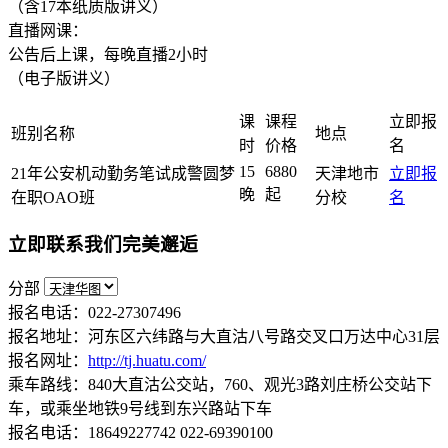
（含17本纸质版讲义）
直播网课：
公告后上课，每晚直播2小时
（电子版讲义）
课
课程
立即报
班别名称
地点
时
价格
名
15
6880
21年公安机动勤务笔试成警圆梦
天津地市
立即报
晚
起
在职OAO班
分校
名
立即联系我们完美邂逅
分部
报名电话：022-27307496
报名地址：河东区六纬路与大直沽八号路交叉口万达中心31层
报名网址：
http://tj.huatu.com/
乘车路线：840大直沽公交站，760、观光3路刘庄桥公交站下
车，或乘坐地铁9号线到东兴路站下车
报名电话：18649227742 022-69390100