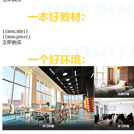
{{item.title}}
{{item.price}}
立即购买