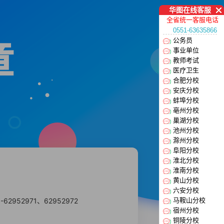
华图在线客服
全省统一客服电话
0551-63635866
章
公务员
事业单位
教师考试
医疗卫生
合肥分校
安庆分校
蚌埠分校
亳州分校
巢湖分校
池州分校
滁州分校
阜阳分校
淮北分校
淮南分校
黄山分校
六安分校
52971、62952972
马鞍山分校
宿州分校
铜陵分校