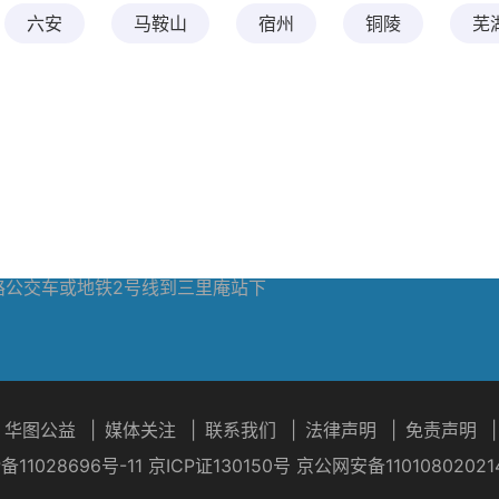
心
六安
马鞍山
宿州
铜陵
芜
芜湖无为学习中
芜湖南陵学习中
芜湖学习中心
心
心
华图教育总部
635866
号三里庵置地投资广场1-2层
路,59路公交车或地铁2号线到三里庵站下
华图公益
|
媒体关注
|
联系我们
|
法律声明
|
免责声明
|
P备11028696号-11 京ICP证130150号 京公网安备11010802021