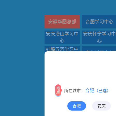
安徽华图总部
合肥学习中心
安庆潜山学习中
安庆怀宁学习中
心
心
蚌埠五河学习中
亳州学习中心
心
池州青阳学习中
池州学习中心
心
阜阳临泉学习中
阜阳太和学习中
心
心
合肥
所在城市：
（已选）
淮南凤台学习中
黄山学习中心
心
合肥
安庆
马鞍山和县学习
马鞍山学习中心