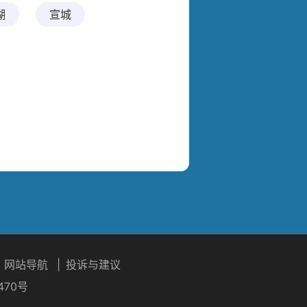
心
心
湖
宣城
宣城宁国学习中
宣城学习中心
心
网站导航
|
投诉与建议
470号