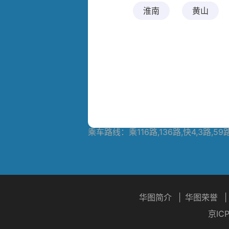
中心
淮南
黄山
宿州萧县学习中
宿州砀山学习中
心
心
宣城广德学习中
宣城郎溪学习中
心
心
报名电话：
全省统一客服电话：0551-63
报名地址：
合肥市蜀山区长江西路200
报名网址：
http://ah.huatu.com/
乘车路线：
乘116路,136路,快4,3
华图简介
|
华图荣誉
|
京IC