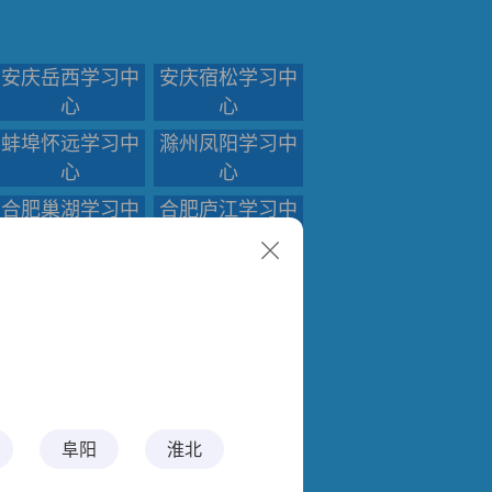
安庆岳西学习中
安庆宿松学习中
心
心
蚌埠怀远学习中
滁州凤阳学习中
心
心
合肥巢湖学习中
合肥庐江学习中
心
心
滁州明光学习中
阜阳学习中心
心
淮南寿县学习中
淮南学习中心
心
六安霍邱学习中
六安金寨学习中
心
心
阜阳
淮北
宿州灵璧学习中
宿州泗县学习中