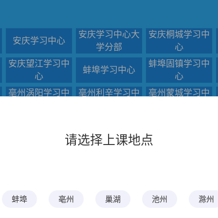
安庆学习中心大
安庆桐城学习中
安庆学习中心
学分部
心
安庆望江学习中
蚌埠固镇学习中
蚌埠学习中心
心
心
亳州涡阳学习中
亳州利辛学习中
亳州蒙城学习中
心
心
心
滁州天长学习中
滁州定远学习中
滁州学习中心
心
心
请选择上课地点
阜阳颍上学习中
阜阳阜南学习中
淮北学习中心
心
心
黄山祁门学习中
六安舒城学习中
六安学习中心
心
心
蚌埠
亳州
巢湖
池州
滁州
铜陵枞阳学习中
铜陵学习中心
宿州学习中心