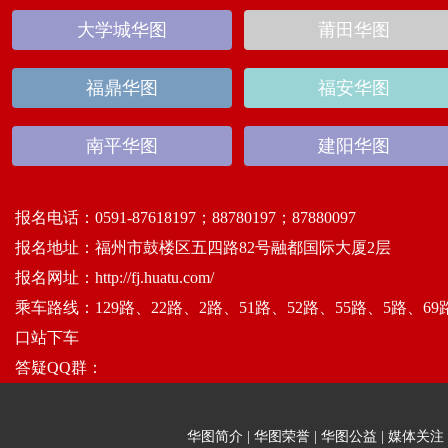
大学城华图
莆田华图
福鼎华图
福安华图
南平华图
建阳华图
报名电话：
0591-87618197；88780197；87880097
报名地址：
福州市鼓楼区五四路82号融都国际大厦2层
报名网址：
http://fj.huatu.com/
乘车路线：
129路、22路、2路、51路、52路、55路、5路、6
口站下车
答疑QQ群：
华图简介
|
华图荣誉
|
华图公益
|
媒体关注