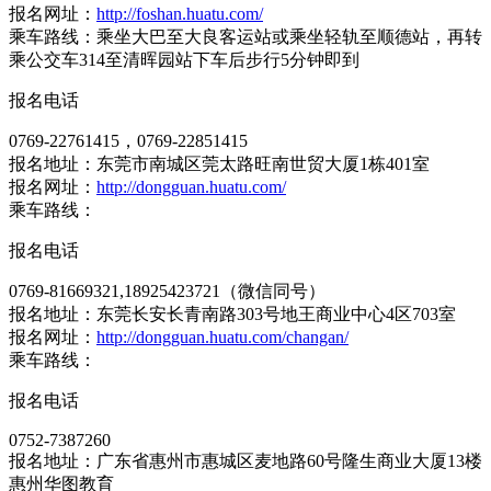
报名网址：
http://foshan.huatu.com/
乘车路线：乘坐大巴至大良客运站或乘坐轻轨至顺德站，再转
乘公交车314至清晖园站下车后步行5分钟即到
报名电话
0769-22761415，0769-22851415
报名地址：东莞市南城区莞太路旺南世贸大厦1栋401室
报名网址：
http://dongguan.huatu.com/
乘车路线：
报名电话
0769-81669321,18925423721（微信同号）
报名地址：东莞长安长青南路303号地王商业中心4区703室
报名网址：
http://dongguan.huatu.com/changan/
乘车路线：
报名电话
0752-7387260
报名地址：广东省惠州市惠城区麦地路60号隆生商业大厦13楼
惠州华图教育