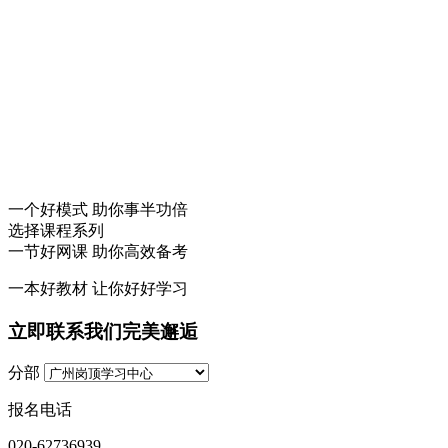
一个
好模式
助你事半功倍
选择课程系列
一节
好网课
助你高效备考
一本
好教材
让你好好学习
立即联系我们完美邂逅
分部
报名电话
020-62736939