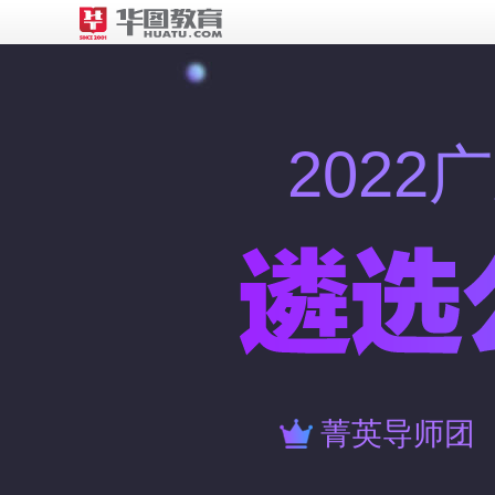
202
菁英导师团