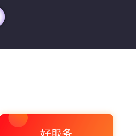
23
愁
好服务