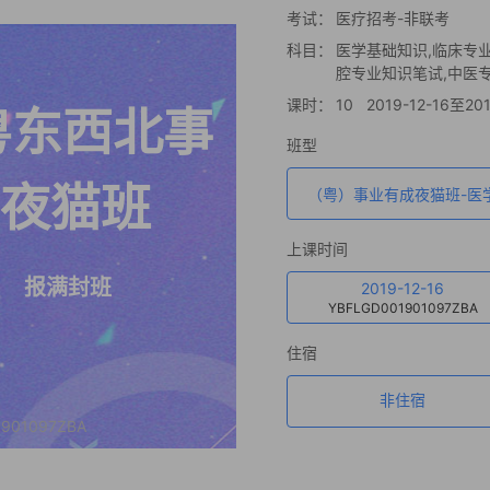
考试：
医疗招考-非联考
科目：
医学基础知识,临床专
腔专业知识笔试,中医
课时：
10
2019-12-16至201
粤东西北事
班型
夜猫班
（粤）事业有成夜猫班-医
上课时间
报满封班
2019-12-16
YBFLGD001901097ZBA
住宿
非住宿
901097ZBA