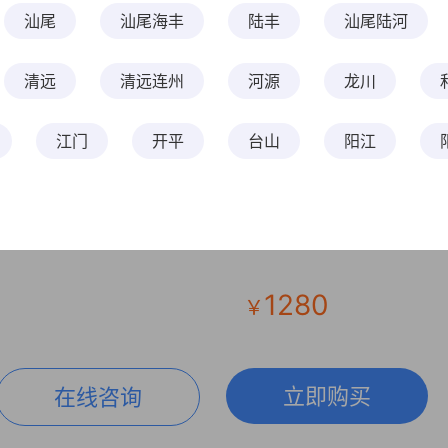
梦课
（粤）天使圆梦课-医技
汕尾
汕尾海丰
陆丰
汕尾陆河
上课时间
清远
清远连州
河源
龙川
报满封班
2019-12-31
YBFLGD001900967LBA
江门
开平
台山
阳江
住宿
新兴县
茂名
信宜
高州
湛
非住宿
900967LBA
惠州
惠东
广州大学城
花都区
1280
￥
立即购买
在线咨询