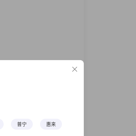
课 （粤）天使圆梦课-医技
业知识笔试,影像专业知识笔试,中医专业知
9-12-31 (5天0晚)
普宁
惠来