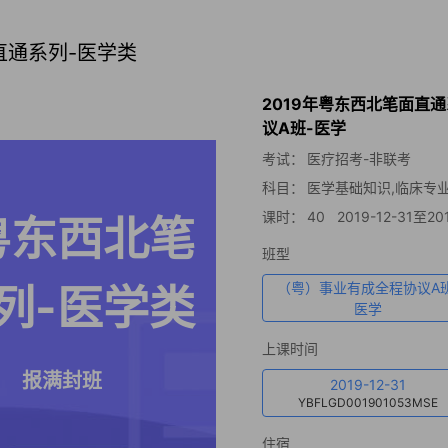
直通系列-医学类
2019年粤东西北笔面直
议A班-医学
考试：
医疗招考-非联考
科目：
医学基础知识,临床专
课时：
40
2019-12-31至201
粤东西北笔
班型
列-医学类
（粤）事业有成全程协议A班
医学
上课时间
报满封班
2019-12-31
YBFLGD001901053MSE
住宿