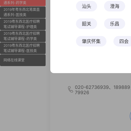
使圆
通系列-药学类
汕头
澄海
2019年粤东西北笔面直
通系列-医技类
2019粤东西北医疗招聘
韶关
乐昌
笔试辅导课程-护理类
抢占席位
2019粤东西北医疗招聘
笔试辅导课程-药学类
肇庆怀集
四会
2019粤东西北医疗招聘
笔试辅导课程-医技类
云浮
罗定
网络在线课堂
YBFLGD001
湛江赤坎
廉江
020-62736939、189889
79926
珠海唐家湾