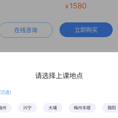
1580
￥
立即购买
在线咨询
圆梦课
2019年粤东西北天使圆梦
请选择上课地点
考试：
医疗招考-非联考
科目：
医学基础知识,检验专
（已选）
识笔试
课时：
78
2019-12-31至201
粤东西北天
梅州
兴宁
大埔
梅州丰顺
揭阳
班型