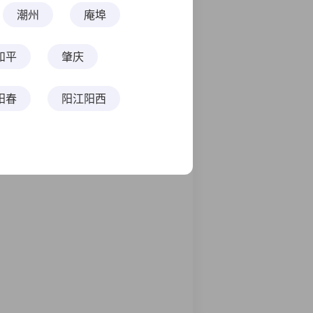
（粤）天使圆梦课协议班
潮州
庵埠
和平
肇庆
阳春
阳江阳西
江
吴川
珠海