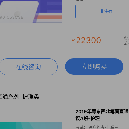
非住宿
901053MSE
22300
笔
￥
试
立即购买
在线咨询
直通系列-护理类
2019年粤东西北笔面直
议A班-护理
考试：
医疗招考-非联考