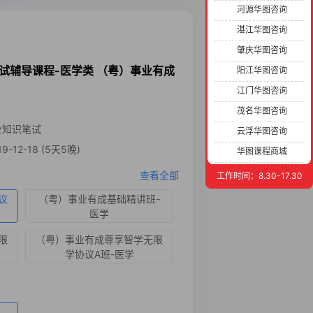
河源华图咨询
湛江华图咨询
肇庆华图咨询
笔试辅导课程-医学类 （粤）事业有成
阳江华图咨询
江门华图咨询
茂名华图咨询
业知识笔试
云浮华图咨询
9-12-18 (5天5晚)
华图课程商城
查看全部
工作时间：8.30-17.30
议
（粤）事业有成基础精讲班-
医学
限
（粤）事业有成尊享智学无限
学协议A班-医学
议
（粤）事业有成尊享智学无限
学班-医学