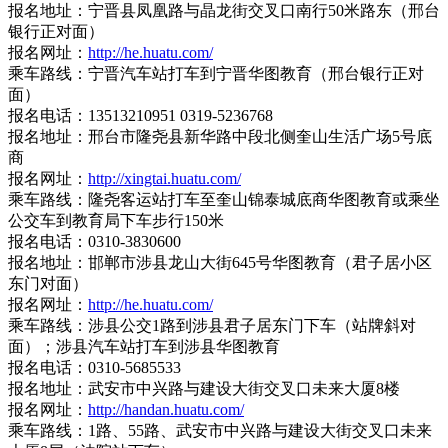
报名地址：宁晋县凤凰路与晶龙街交叉口南行50米路东（邢台
银行正对面）
报名网址：
http://he.huatu.com/
乘车路线：宁晋汽车站打车到宁晋华图教育（邢台银行正对
面）
报名电话：13513210951 0319-5236768
报名地址：邢台市隆尧县新华路中段北侧奎山生活广场5号底
商
报名网址：
http://xingtai.huatu.com/
乘车路线：隆尧客运站打车至奎山锦泰城底商华图教育或乘坐
公交车到教育局下车步行150米
报名电话：0310-3830600
报名地址：邯郸市涉县龙山大街645号华图教育（君子居小区
东门对面）
报名网址：
http://he.huatu.com/
乘车路线：涉县公交1路到涉县君子居东门下车（站牌斜对
面）；涉县汽车站打车到涉县华图教育
报名电话：0310-5685533
报名地址：武安市中兴路与建设大街交叉口未来大厦8楼
报名网址：
http://handan.huatu.com/
乘车路线：1路、55路、武安市中兴路与建设大街交叉口未来