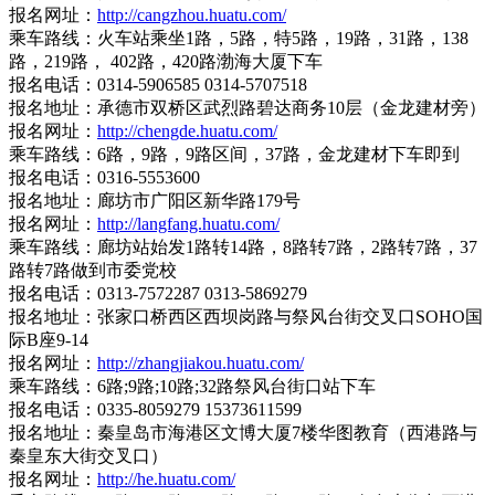
报名网址：
http://cangzhou.huatu.com/
乘车路线：火车站乘坐1路，5路，特5路，19路，31路，138
路，219路， 402路，420路渤海大厦下车
报名电话：0314-5906585 0314-5707518
报名地址：承德市双桥区武烈路碧达商务10层（金龙建材旁）
报名网址：
http://chengde.huatu.com/
乘车路线：6路，9路，9路区间，37路，金龙建材下车即到
报名电话：0316-5553600
报名地址：廊坊市广阳区新华路179号
报名网址：
http://langfang.huatu.com/
乘车路线：廊坊站始发1路转14路，8路转7路，2路转7路，37
路转7路做到市委党校
报名电话：0313-7572287 0313-5869279
报名地址：张家口桥西区西坝岗路与祭风台街交叉口SOHO国
际B座9-14
报名网址：
http://zhangjiakou.huatu.com/
乘车路线：6路;9路;10路;32路祭风台街口站下车
报名电话：0335-8059279 15373611599
报名地址：秦皇岛市海港区文博大厦7楼华图教育（西港路与
秦皇东大街交叉口）
报名网址：
http://he.huatu.com/