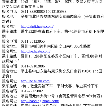
乘车路线：10路、19路、45路、6路、40路，秦皇大街与西港
路交叉口西南角文景大厦
报名电话：0311-83309880 15613105938
报名地址：辛集市北区兴华路东侧安泰丽园底商（辛集市政府
对过）
报名网址：
http://xinji.huatu.com/
乘车路线：乘坐332路在市政府下车、乘坐1路到市府街下车即
到
报名电话：0311-85123955
报名地址：晋州市朝阳路和向阳街交口南行300米路西
报名网址：
http://he.huatu.com/
乘车路线：晋州1、2路到阳光盛景小区站下车、晋州3路到财
政局站下车
报名电话：0311-89102886
报名地址：平山县中山东路与康乐街交叉口南行150米（北国
后身）
报名网址：
http://he.huatu.com/
乘车路线：2路，敬业宾馆下车，平时快客，敬业宾馆下车
报名电话：0312-5805802
报名地址：易县阳元南大街57号（食药监管局南行20米路西）
报名网址：
http://baoding.huatu.com/
乘车路线：客运站乘坐101路公交，双语幼儿园站下车步行至