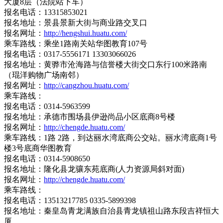
大厦8层（法院站下车）
报名电话：13315853021
报名地址：景县景新大街与商业路交叉口
报名网址：
http://hengshui.huatu.com/
乘车路线：乘坐1路南关站华图教育107号
报名电话：0317-5556171 13303066026
报名地址：黄骅市沧海路与信誉楼大街交口东行100米路南
（琨洋购物广场南邻）
报名网址：
http://cangzhou.huatu.com/
乘车路线：
报名电话：0314-5963599
报名地址：承德市围场县伊逊尚品小区底商8号楼
报名网址：
http://chengde.huatu.com/
乘车路线：1路 2路，到达丽水湾底商公交站。丽水湾底商1号
楼3号底商华图教育
报名电话：0314-5908650
报名地址：隆化县龙骧东苑底商(人力资源局斜对面)
报名网址：
http://chengde.huatu.com/
乘车路线：
报名电话：13513217785 0335-5899398
报名地址：秦皇岛青龙满族自治县青龙镇祖山路东段吉祥恒大
厦