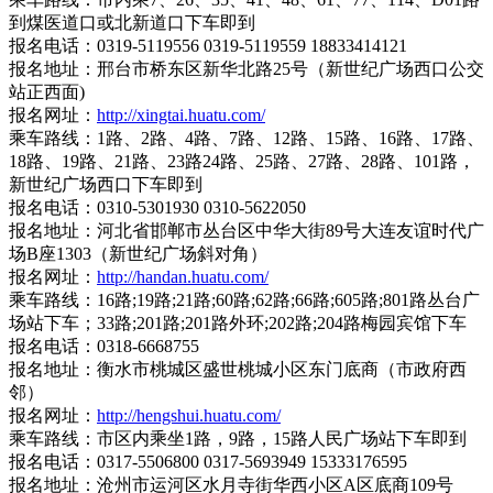
到煤医道口或北新道口下车即到
报名电话：0319-5119556 0319-5119559 18833414121
报名地址：邢台市桥东区新华北路25号（新世纪广场西口公交
站正西面)
报名网址：
http://xingtai.huatu.com/
乘车路线：1路、2路、4路、7路、12路、15路、16路、17路、
18路、19路、21路、23路24路、25路、27路、28路、101路，
新世纪广场西口下车即到
报名电话：0310-5301930 0310-5622050
报名地址：河北省邯郸市丛台区中华大街89号大连友谊时代广
场B座1303（新世纪广场斜对角）
报名网址：
http://handan.huatu.com/
乘车路线：16路;19路;21路;60路;62路;66路;605路;801路丛台广
场站下车；33路;201路;201路外环;202路;204路梅园宾馆下车
报名电话：0318-6668755
报名地址：衡水市桃城区盛世桃城小区东门底商（市政府西
邻）
报名网址：
http://hengshui.huatu.com/
乘车路线：市区内乘坐1路，9路，15路人民广场站下车即到
报名电话：0317-5506800 0317-5693949 15333176595
报名地址：沧州市运河区水月寺街华西小区A区底商109号