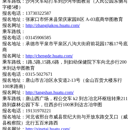
乘车路线：沙河火车站打车到沙河华图教育（人民公园东侧写
字楼5楼）
报名电话：13730322587
报名地址：张家口市怀来县荣庆家园B区 A-03底商华图教育
报名网址：
http://zhangjiakou.huatu.com/
乘车路线：
报名电话：03145906585
报名地址：承德市平泉市平泉区八沟大街府前花园17栋17号底
商
报名网址：
http://chengde.huatu.com/
乘车路线：1路,5路,15路,6路，到妇幼保健院下车向北步行200
米到达华图教育
报名电话：0315-5027671
报名地址：唐山市古冶区永安道2-13号（金山百货大楼东行
100米路南）
报名网址：
http://tangshan.huatu.com/
乘车路线：唐山西广场，程公交车 k2 到古冶北环枢纽转乘211
路到森林公园下车，往西步行100米到达古冶华图
报名电话：19131970221
报名地址：河北省邢台市威县世纪大街与开放东路交叉口（威
县检察院）北行五百米路西
报名网址：
http://xingtai.huatu.com/