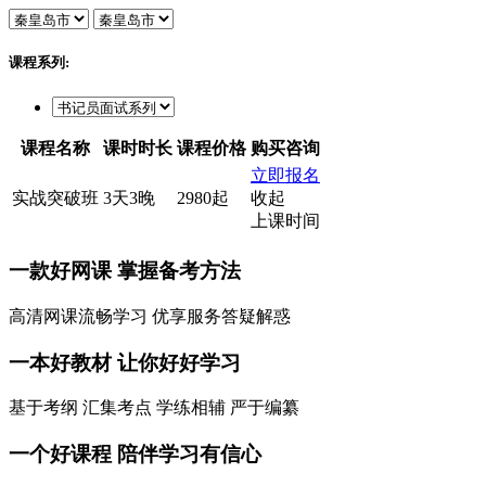
课程系列:
课程名称
课时时长
课程价格
购买咨询
立即报名
实战突破班
3天3晚
2980起
收起
上课时间
一款
好网课
掌握备考方法
高清网课流畅学习 优享服务答疑解惑
一本
好教材
让你好好学习
基于考纲 汇集考点 学练相辅 严于编纂
一个
好课程
陪伴学习有信心