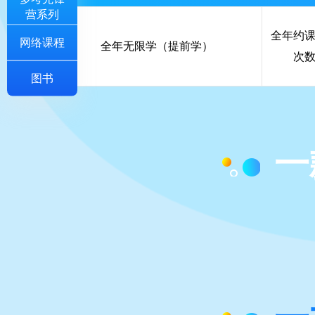
直）
营系列
全年约
网络课程
全年无限学（提前学）
次
图书
一