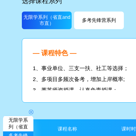
选择课程系列
无限学系列（省直and
多考先锋营系列
市直）
— 课程特色 —
1、事业单位、三支一扶、社工等选择；
2、多项目多频次备考，增加上岸概率;
3、菁英师资授课，认真负责授课；
4、菁英师资分析命题趋势，编写模拟试题
5、舒适学习环境，严管学习氛围。
无限学系
列（省直
课程名称
课时时
and市
多考先锋