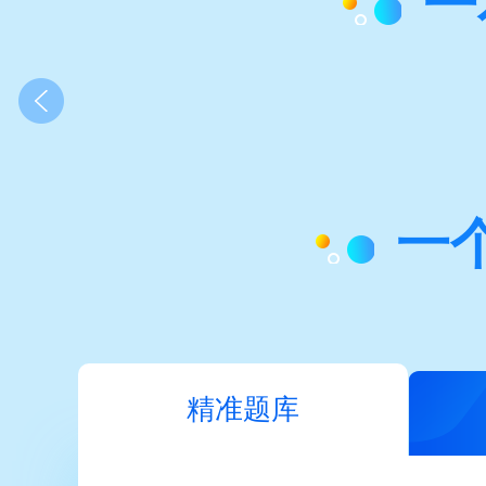
一
一
精准题库