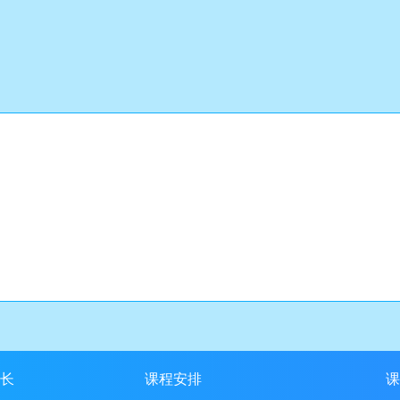
；
长
课程安排
课