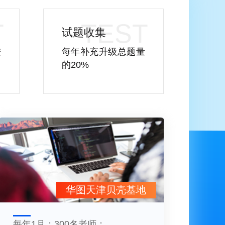
试题收集
进
每年补充升级总题量
的20%
华图天津贝壳基地
每年1月；300名老师；