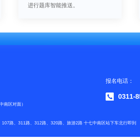
进行题库智能推送。
报名电话：
0311-8
七中南区对面）
路、107路、311路、312路、320路、旅游2路 十七中南区站下车北行即到