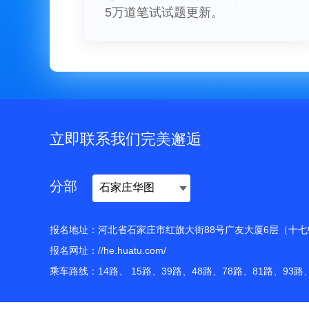
5万道笔试试题更新。
立即联系我们完美邂逅
分部
报名地址：河北省石家庄市红旗大街88号广友大厦6层（十
报名网址：
//he.huatu.com/
乘车路线：14路、 15路、39路、48路、78路、81路、93