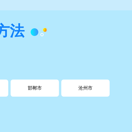
方法
邯郸市
沧州市