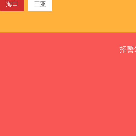
海口
三亚
招警