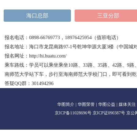
海口总部
三亚分部
报名电话：
0898-66769773，18976425954（值班电话）
报名地址：
海口市龙昆南路97-1号乾坤华源大厦3楼（中国
报名网址：
http://hi.huatu.com/
乘车路线：
学员可以乘坐乘坐10路、33路、35路、42路、9路
南师范大学站下车，步行至海南师范大学校门口，即可看到乾
答疑QQ群：
301494296
华图简介
|
华图荣誉
|
华图公益
|
媒体关注
京ICP备11028696号
京ICP证090387号
京公网安