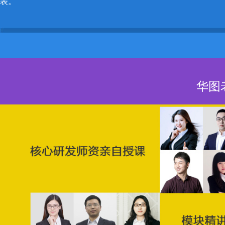
表。
华图