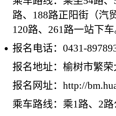
乘车路线：乘坐54路、
路、188路正阳街（汽
120路、261路一站下
报名电话：0431-897893
报名地址：榆树市繁荣
报名网址：http://bm.huatu
乘车路线：乘1路、2