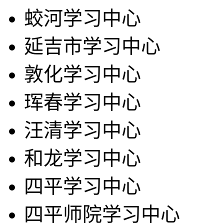
蛟河学习中心
延吉市学习中心
敦化学习中心
珲春学习中心
汪清学习中心
和龙学习中心
四平学习中心
四平师院学习中心