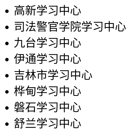
高新学习中心
司法警官学院学习中心
九台学习中心
伊通学习中心
吉林市学习中心
桦甸学习中心
磐石学习中心
舒兰学习中心