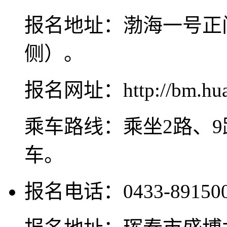
报名地址：渤海一号正
侧）。
报名网址：http://bm.huatu
乘车路线：乘坐2路、
车。
报名电话：0433-8915000