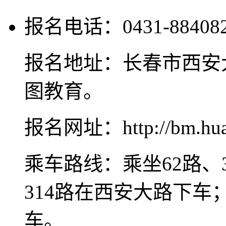
报名电话：0431-88408222
报名地址：长春市西安
图教育。
报名网址：http://bm.huatu
乘车路线：乘坐62路、36
314路在西安大路下车
车。