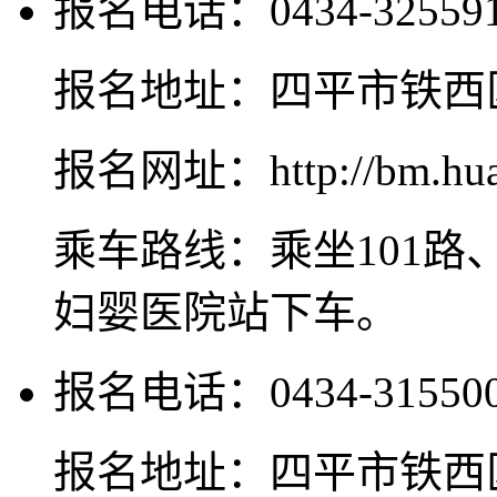
报名电话：0434-32559
报名地址：四平市铁西
报名网址：http://bm.huatu
乘车路线：乘坐101路、
妇婴医院站下车。
报名电话：0434-31550
报名地址：四平市铁西