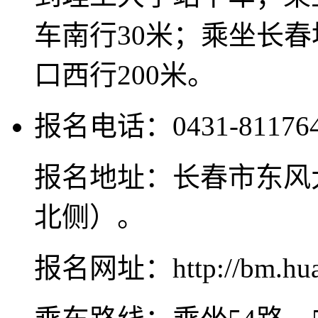
车南行30米；乘坐长
口西行200米。
报名电话：0431-8117646
报名地址：长春市东风
北侧）。
报名网址：http://bm.huatu