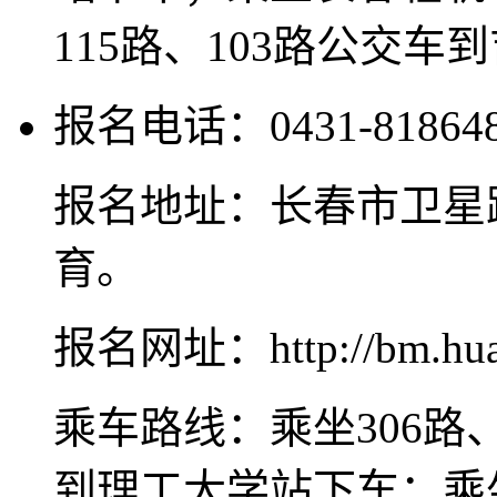
115路、103路公交
报名电话：0431-818648
报名地址：长春市卫星路
育。
报名网址：http://bm.huatu
乘车路线：乘坐306路、
到理工大学站下车；乘