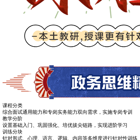
课
程
分
类
综合面试通用能力和专岗实务能力双向需求，实施
专岗专训
教
学
分
阶
设置基础入门、巩固强化、培优拔尖链路，实现
进阶学习
训
练
分
块
针对形式、心理、语言、逻辑、内容等多维度进行针对性训练