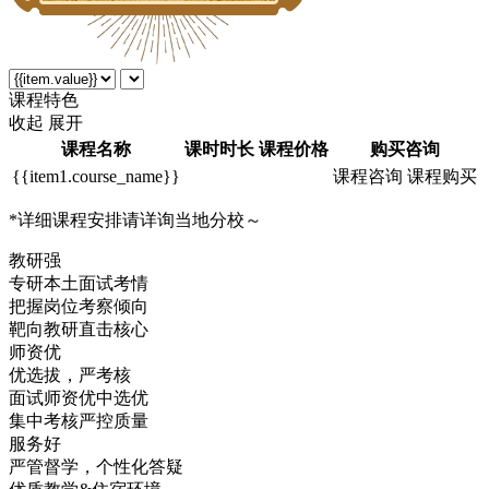
课
程
特
色
收起
展开
课程名称
课时时长
课程价格
购买咨询
{{item1.course_name}}
课程咨询
课程购买
*
详细课程安排请详询当地分校～
教
研
强
专研本土面试考情
把握岗位考察倾向
靶向教研直击核心
师
资
优
优选拔，严考核
面试师资优中选优
集中考核严控质量
服
务
好
严管督学，个性化答疑