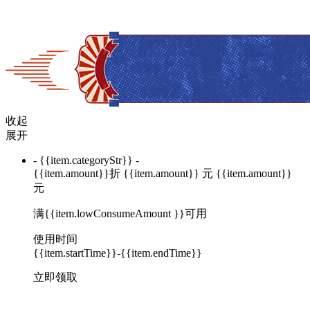
收起
展开
- {{item.categoryStr}} -
{{item.amount}}
折
{{item.amount}}
元
{{item.amount}}
元
满{{item.lowConsumeAmount }}可用
使用时间
{{item.startTime}}-{{item.endTime}}
立即领取