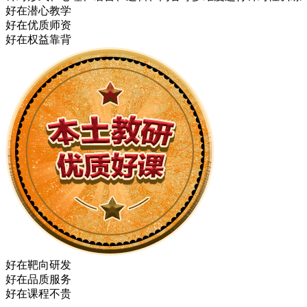
好
在潜心教学
好
在优质师资
好
在权益靠背
好
在靶向研发
好
在品质服务
好
在课程不贵