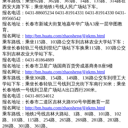
乘车路线：乘坐62路、362路、363路、14路、135路、314路在
西安大路下车；乘坐地铁1号线人民广场站下车。
报名电话：0431-88605234 0431-81914331 0431-81914330 0431-
89566542
报名地址：长春市新城大街复地嘉年华广场A3座一层华图教
育。
报名网址：
http://bm.huatu.com/zhaosheng/jl/gkms.html
乘车路线：乘坐115路、103路公交车到吉林农业大学站下车；
乘坐长春轻轨三号线到世纪广场站下车换乘115路、103路公交
车到吉林农业大学站下车。
报名电话：0431-81864889
报名地址：长春市卫星广场国商百货旁成基商务B座9楼
报名网址：
http://bm.huatu.com/zhaosheng/jl/gkms.html
乘车路线：乘坐306路、154路、149路、136路公交车到理工大
学站下车；乘坐长春轻轨三号线到卫光街下车南行30米；乘坐
长春地铁一号线到卫星广场站A出口西行200米。
报名电话：0431-80534012
报名地址：长春市二道区吉林大路950号华图教育一层
报名网址：
http://bm.huatu.com/zhaosheng/jl/gkms.html
乘车路线：地铁2号线吉林大路站、1路、80路、101路、102
路、103路、115路、254路、265路、269路、281路、283路、
286路、301路、361路。