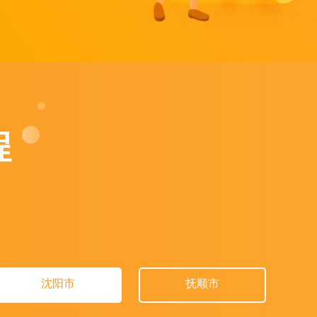
程
沈阳市
抚顺市