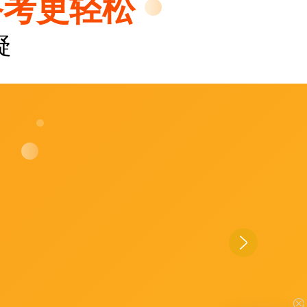
备考更轻松
疑