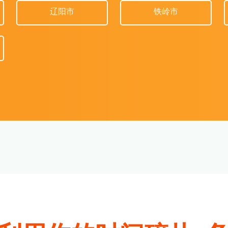
辽阳市
铁岭市