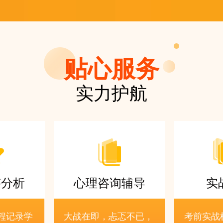
贴心服务
实力护航
迹分析
心理咨询辅导
实
程记录学
大战在即，忐忑不已，
考前实战