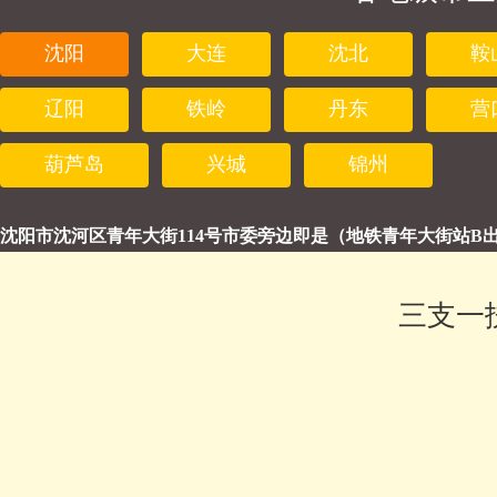
沈阳
大连
沈北
鞍
辽阳
铁岭
丹东
营
葫芦岛
兴城
锦州
沈阳市沈河区青年大街114号市委旁边即是（地铁青年大街站B出口北行5
三支一