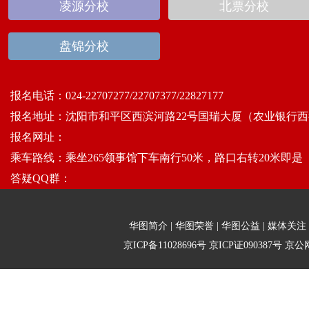
凌源分校
北票分校
盘锦分校
报名电话：
024-22707277/22707377/22827177
报名地址：
沈阳市和平区西滨河路22号国瑞大厦（农业银行西
报名网址：
乘车路线：
乘坐265领事馆下车南行50米，路口右转20米即是
答疑QQ群：
华图简介
|
华图荣誉
|
华图公益
|
媒体关注
京ICP备11028696号
京ICP证090387号
京公网安