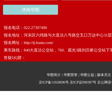
津南华图
报名电话：
022-27307496
报名地址：
河东区六纬路与大直沽八号路交叉口万达中心31层
报名网址：
http://tj.huatu.com/
乘车路线：
840大直沽公交站，760、观光3路刘庄桥公交站
答疑QQ群：
华图简介
|
华图荣誉
|
华图公益
|
媒体关注
京ICP备11028696号
京ICP证090387号
京公网安备1