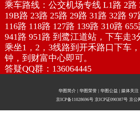
乘车路线：
公交机场专线 L1路 2路 3
19B路 23路 25路 29路 31路 32路 97
116路 118路 127路 139路 310路 65
941路 951路 到鹭江道站，下车走
乘坐1，2，3线路到开禾路口下车
钟，到财富中心即可。
答疑QQ群：
136064445
华图简介
|
华图荣誉
|
华图公益
|
媒体关注
京ICP备11028696号
京ICP证090387号
京公网安