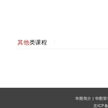
其他
类课程
华图简介
|
华图荣
京ICP备