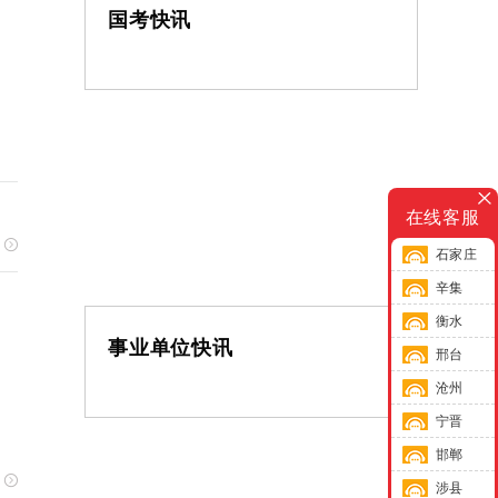
国考快讯
在线客服
石家庄
辛集
衡水
事业单位快讯
邢台
沧州
宁晋
邯郸
涉县