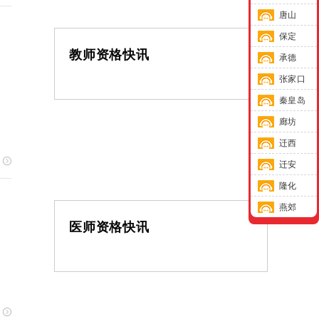
唐山
保定
教师资格快讯
承德
张家口
秦皇岛
廊坊
迁西
迁安
隆化
燕郊
医师资格快讯