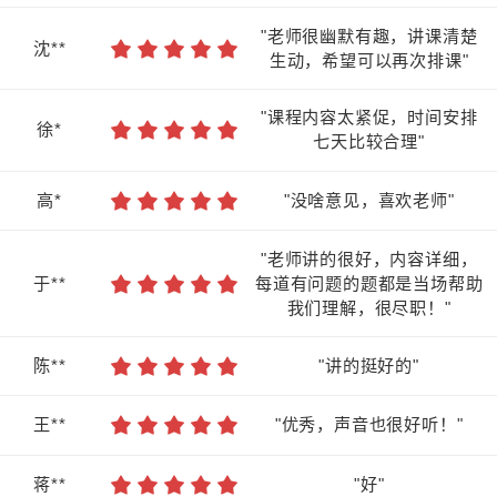
"老师很幽默有趣，讲课清楚
沈**
生动，希望可以再次排课"
"课程内容太紧促，时间安排
徐*
七天比较合理"
高*
"没啥意见，喜欢老师"
"老师讲的很好，内容详细，
于**
每道有问题的题都是当场帮助
我们理解，很尽职！"
陈**
"讲的挺好的"
王**
"优秀，声音也很好听！"
蒋**
"好"