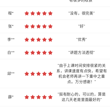
有很多的收获"
程*
"没有，很完美"
张*
"好"
李**
"优秀"
白**
"讲题方法透彻"
"由于上课时间安排很紧的关
系，讲课速度有点快，希望有
邱**
机会老师再讲一下重中之重
点。万分感谢！"
"挺有耐心的，可以的，算是
薛*
这几天老是里面最好的"