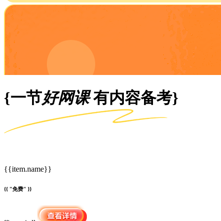
{一节
好网课
有内容备考}
{{item.name}}
{{ "免费" }}