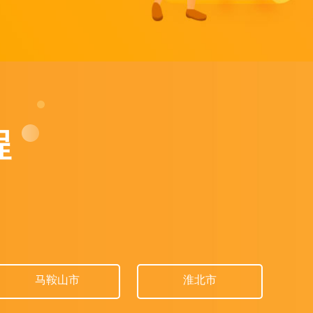
程
马鞍山市
淮北市