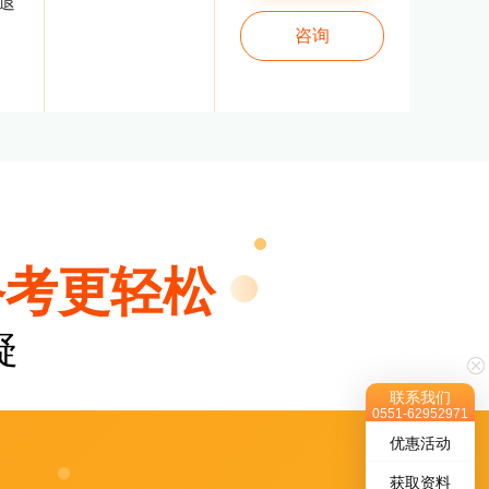
过退
咨询
备考更轻松
疑
联系我们
0551-62952971
优惠活动
获取资料