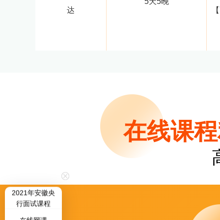
5天5晚
达
【
在线课程
2021年安徽央
行面试课程