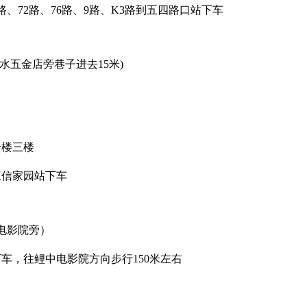
69路、72路、76路、9路、K3路到五四路口站下车
水五金店旁巷子进去15米)
合楼三楼
到三信家园站下车
中电影院旁）
兜站下车，往鲤中电影院方向步行150米左右