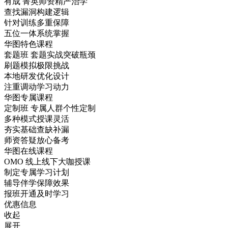
有成
菁英师资精严治学
查找漏洞构建逻辑
针对训练多重保障
五位一体系统掌握
华图特色课程
套题班
套题实战突破瓶颈
刷题模拟极限挑战
本地研发优化设计
注重调动学习动力
华图专属课程
定制班
专属人群个性定制
多种模式授课灵活
夯实基础查缺补漏
师资答疑放心备考
华图在线课程
OMO
线上线下大咖授课
制定专属学习计划
辅导伴学保障效果
报班开通及时学习
优惠信息
收起
展开