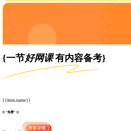
{一节
好网课
有内容备考}
{{item.name}}
{{ "免费" }}