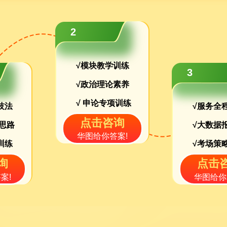
2
√模块教学训练
3
√政治理论素养
√ 申论专项训练
技法
√服务全
点击咨询
习思路
√大数据
华图给你答案!
训练
√考场策
询
点击
案!
华图给你