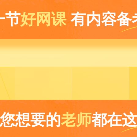
一节
好网课
有内容备
{您想要的
老师
都在这