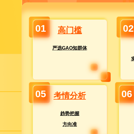
01
02
高门槛
严选GAO知群体
05
06
考情分析
趋势把握
方向准