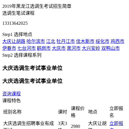
2019年黑龙江选调生考试招生简章
选调生笔试课程
13313642025
Step1
选择地点
大庆让胡路
哈尔滨市
江北
牡丹江市
佳木斯市
绥化市
鸡西市
伊春市
七台河市
鹤岗市
大庆市
黑河市
大兴安岭
双鸭山市
Step2
选择课程系列
大庆选调生考试事业单位
大庆选调生考试事业单位
咨询课程
课程特色
课程价
立即报
班别名称
课时
地点
格
名
大庆选调生招聘事业有成
3天3
大庆让胡
立即报
2980