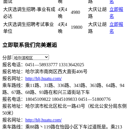
面试
晚
路
名
大庆选调生招聘-事业有成
4天4
大庆让胡
立即报
4980
必达
晚
路
名
大庆选调生招聘考试事业
4天4
大庆让胡
立即报
19800
单位
晚
路
名
立即联系我们完美邂逅
分部
报名电话：0451—58933777 13313642025
报名地址：哈尔滨市南岗区西大直街406号
报名网址：
http://hlj.huatu.com/
乘车路线：乘11路、31路、336路、343路、363路、64路、94
路、67路、68路、93路在和兴三道街站下车
报名电话：18045109822 18045109833 0451—51800776
报名地址：哈尔滨市松北区松北一路43号（松北公安分局东侧
50米）
报名网址：
http://hlj.huatu.com/
乘车路线：乘88路丶119路在怡园小区下车过道既是。乘213