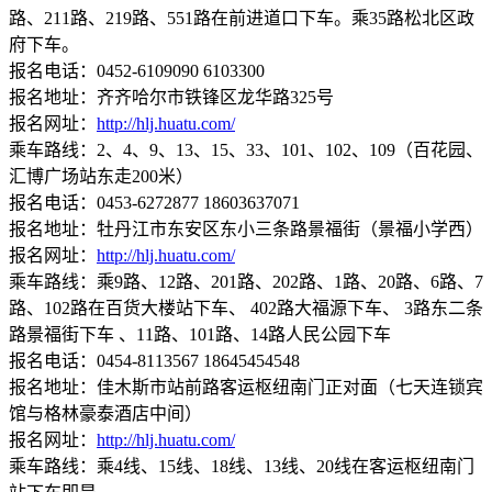
路、211路、219路、551路在前进道口下车。乘35路松北区政
府下车。
报名电话：0452-6109090 6103300
报名地址：齐齐哈尔市铁锋区龙华路325号
报名网址：
http://hlj.huatu.com/
乘车路线：2、4、9、13、15、33、101、102、109（百花园、
汇博广场站东走200米）
报名电话：0453-6272877 18603637071
报名地址：牡丹江市东安区东小三条路景福街（景福小学西）
报名网址：
http://hlj.huatu.com/
乘车路线：乘9路、12路、201路、202路、1路、20路、6路、7
路、102路在百货大楼站下车、 402路大福源下车、 3路东二条
路景福街下车 、11路、101路、14路人民公园下车
报名电话：0454-8113567 18645454548
报名地址：佳木斯市站前路客运枢纽南门正对面（七天连锁宾
馆与格林豪泰酒店中间）
报名网址：
http://hlj.huatu.com/
乘车路线：乘4线、15线、18线、13线、20线在客运枢纽南门