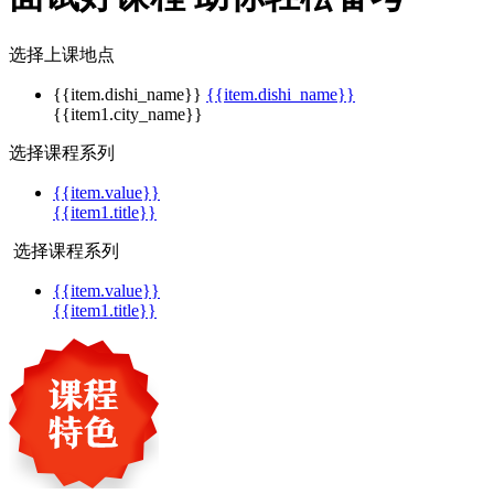
选择上课地点
{{item.dishi_name}}
{{item.dishi_name}}
{{item1.city_name}}
选择课程系列
{{item.value}}
{{item1.title}}
选择课程系列
{{item.value}}
{{item1.title}}