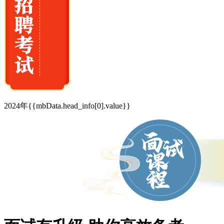
2024年{{mbData.head_info[0].value}}