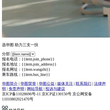
选华图 助力三支一扶
分部
报名电话：
{{item.join_phone}}
报名地址：{{item.join_address}}
报名网址：
{{item.wangzhi}}
乘车路线：{{item.bus_line}}
华图简介
|
华图荣誉
|
华图公益
|
媒体关注
|
联系我们
|
法律声
明
|
免责声明
|
网站导航
|
投诉与建议
京ICP备11028696号-11 京ICP证130150号 京公网安备
11010802021470号