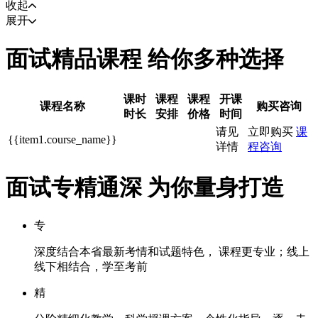
收起
展开
面试精品课程 给你多种选择
课时
课程
课程
开课
课程名称
购买咨询
时长
安排
价格
时间
请见
立即购买
课
{{item1.course_name}}
详情
程咨询
面试专精通深 为你量身打造
专
深度结合本省最新考情和试题特色， 课程更专业；线上
线下相结合，学至考前
精