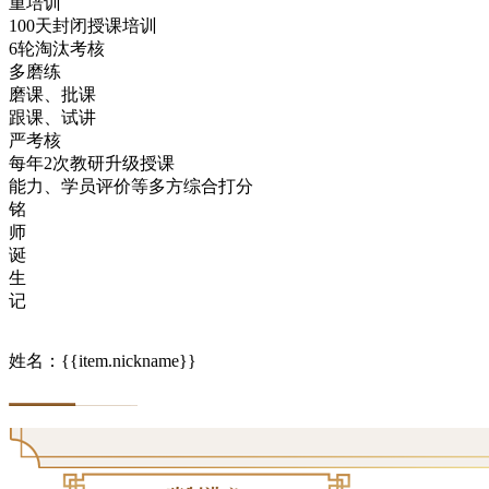
重培训
100天封闭授课培训
6轮淘汰考核
多磨练
磨课、批课
跟课、试讲
严考核
每年2次教研升级授课
能力、学员评价等多方综合打分
铭
师
诞
生
记
姓名：{{item.nickname}}