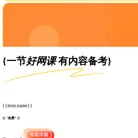
{一节
好网课
有内容备考}
{{item.name}}
{{ "免费" }}