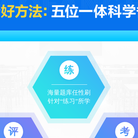
练
海量题库任性刷
针对“练习”所学
评
考