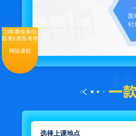
面
针
23年事业单位
联考E类医考尊
享-医事无忧
网络课程
选择上课地点