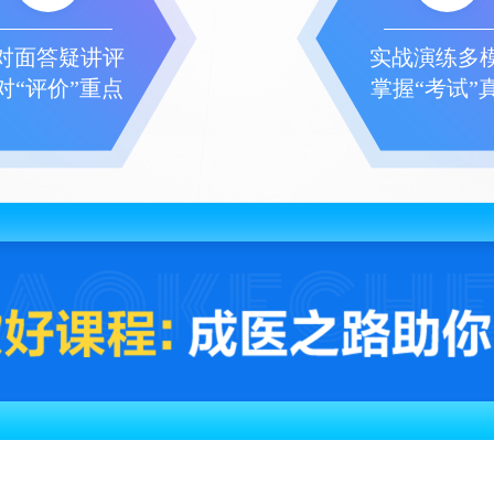
对面答疑讲评
实战演练多
对“评价”重点
掌握“考试”