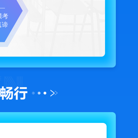
模考
真谛