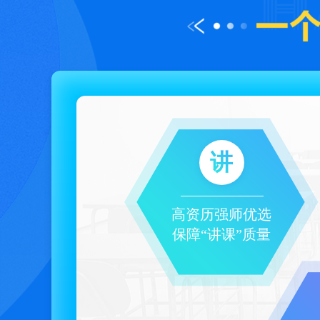
讲
高资历强师优选
保障“讲课”质量